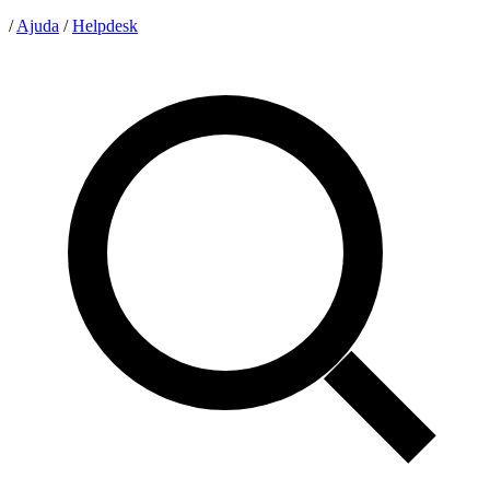
/
Ajuda
/
Helpdesk