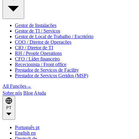
Gestor de Instalações
Gestor de TI / Serviços
Gestor de Local de Trabalho / Escritório
COO / Diretor de Operações
CIO / Diretor de TI
RH / People Operations
CFO / Líder financeiro
Rececionista / Front office
Prestador de Serviços de Facility
Prestador de Serviços Geridos (MSP)
All Funções
→
Sobre nós
Blog
Ajuda
PT
Português
pt
English
en
Deutsch
de