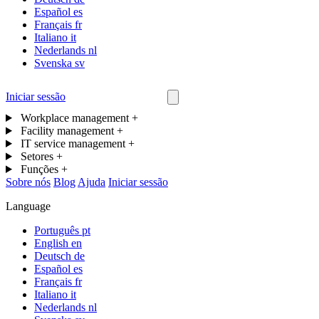
Español
es
Français
fr
Italiano
it
Nederlands
nl
Svenska
sv
Iniciar sessão
Contacta-nos
Workplace management
+
Facility management
+
IT service management
+
Setores
+
Funções
+
Sobre nós
Blog
Ajuda
Iniciar sessão
Language
Português
pt
English
en
Deutsch
de
Español
es
Français
fr
Italiano
it
Nederlands
nl