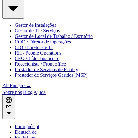
Gestor de Instalações
Gestor de TI / Serviços
Gestor de Local de Trabalho / Escritório
COO / Diretor de Operações
CIO / Diretor de TI
RH / People Operations
CFO / Líder financeiro
Rececionista / Front office
Prestador de Serviços de Facility
Prestador de Serviços Geridos (MSP)
All Funções
→
Sobre nós
Blog
Ajuda
PT
Português
pt
Deutsch
de
English
en