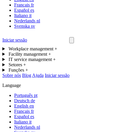
Français
fr
Español
es
Italiano
it
Nederlands
nl
Svenska
sv
Iniciar sessão
Contacta-nos
Workplace management
+
Facility management
+
IT service management
+
Setores
+
Funções
+
Sobre nós
Blog
Ajuda
Iniciar sessão
Language
Português
pt
Deutsch
de
English
en
Français
fr
Español
es
Italiano
it
Nederlands
nl