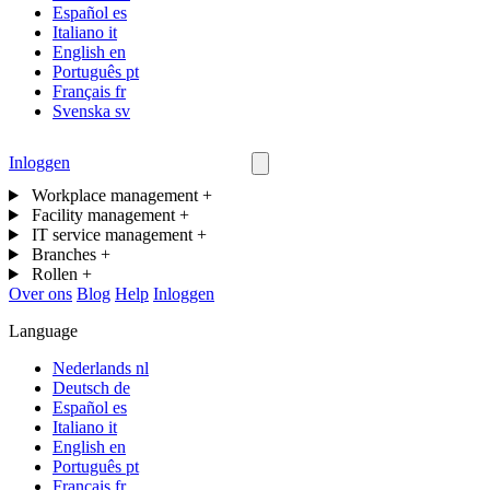
Español
es
Italiano
it
English
en
Português
pt
Français
fr
Svenska
sv
Inloggen
Neem contact op
Workplace management
+
Facility management
+
IT service management
+
Branches
+
Rollen
+
Over ons
Blog
Help
Inloggen
Language
Nederlands
nl
Deutsch
de
Español
es
Italiano
it
English
en
Português
pt
Français
fr