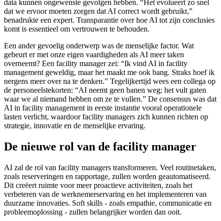
data kunnen ongewenste gevolgen hebben. “Het evolueert zo snel
dat we ervoor moeten zorgen dat AI correct wordt gebruikt,”
benadrukte een expert. Transparantie over hoe AI tot zijn conclusies
komt is essentieel om vertrouwen te behouden.
Een ander gevoelig onderwerp was de menselijke factor. Wat
gebeurt er met onze eigen vaardigheden als AI meer taken
overneemt? Een facility manager zei: “Ik vind AI in facility
management geweldig, maar het maakt me ook bang. Straks hoef ik
nergens meer over na te denken.” Tegelijkertijd wees een collega op
de personeelstekorten: “AI neemt geen banen weg; het vult gaten
waar we al niemand hebben om ze te vullen.” De consensus was dat
AI in facility management in eerste instantie vooral operationele
lasten verlicht, waardoor facility managers zich kunnen richten op
strategie, innovatie en de menselijke ervaring.
De nieuwe rol van de facility manager
AI zal de rol van facility managers transformeren. Veel routinetaken,
zoals reserveringen en rapportage, zullen worden geautomatiseerd.
Dit creëert ruimte voor meer proactieve activiteiten, zoals het
verbeteren van de werknemerservaring en het implementeren van
duurzame innovaties. Soft skills - zoals empathie, communicatie en
probleemoplossing - zullen belangrijker worden dan ooit.