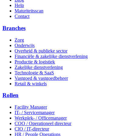
Help
Maturiteitsscan
Contact
Branches
Zorg
Onderwijs
Overheid & publieke sector
Financiële & zakelijke dienstverlening
Productie & logistiek
Zakelijke dienstverlening
Technologie & SaaS
Vastgoed & vastgoedbeheer
Retail & winkels
Rollen
Facility Manager
IT- / Servicemanager
Werkplek- / Officemanager
COO / Operationeel directeur
CIO / IT-directeur
HR / People Operations