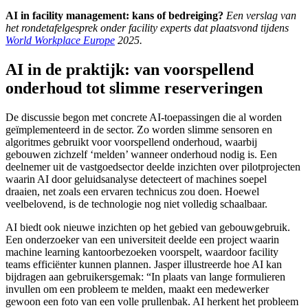
AI in facility management: kans of bedreiging?
Een verslag van
het rondetafelgesprek onder facility experts dat plaatsvond tijdens
World Workplace Europe
2025.
AI in de praktijk: van voorspellend
onderhoud tot slimme reserveringen
De discussie begon met concrete AI-toepassingen die al worden
geïmplementeerd in de sector. Zo worden slimme sensoren en
algoritmes gebruikt voor voorspellend onderhoud, waarbij
gebouwen zichzelf ‘melden’ wanneer onderhoud nodig is. Een
deelnemer uit de vastgoedsector deelde inzichten over pilotprojecten
waarin AI door geluidsanalyse detecteert of machines soepel
draaien, net zoals een ervaren technicus zou doen. Hoewel
veelbelovend, is de technologie nog niet volledig schaalbaar.
AI biedt ook nieuwe inzichten op het gebied van gebouwgebruik.
Een onderzoeker van een universiteit deelde een project waarin
machine learning kantoorbezoeken voorspelt, waardoor facility
teams efficiënter kunnen plannen. Jasper illustreerde hoe AI kan
bijdragen aan gebruikersgemak: “In plaats van lange formulieren
invullen om een probleem te melden, maakt een medewerker
gewoon een foto van een volle prullenbak. AI herkent het probleem