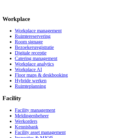
Workplace
Workplace management
Ruimtereservering
Room signage
Bezoekersregistratie
Digitale receptie
Catering management
Workplace analytics
Workplace AI
Floor maps & deskbooking
Hybride werken
Ruimteplanning
Facility
Facility management
Meldingenbeheer
Werkorders
Kennisbank
Facility asset management
Inspecties & MJOP