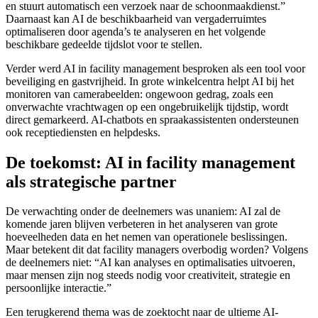
en stuurt automatisch een verzoek naar de schoonmaakdienst.”
Daarnaast kan AI de beschikbaarheid van vergaderruimtes
optimaliseren door agenda’s te analyseren en het volgende
beschikbare gedeelde tijdslot voor te stellen.
Verder werd AI in facility management besproken als een tool voor
beveiliging en gastvrijheid. In grote winkelcentra helpt AI bij het
monitoren van camerabeelden: ongewoon gedrag, zoals een
onverwachte vrachtwagen op een ongebruikelijk tijdstip, wordt
direct gemarkeerd. AI-chatbots en spraakassistenten ondersteunen
ook receptiediensten en helpdesks.
De toekomst: AI in facility management
als strategische partner
De verwachting onder de deelnemers was unaniem: AI zal de
komende jaren blijven verbeteren in het analyseren van grote
hoeveelheden data en het nemen van operationele beslissingen.
Maar betekent dit dat facility managers overbodig worden? Volgens
de deelnemers niet: “AI kan analyses en optimalisaties uitvoeren,
maar mensen zijn nog steeds nodig voor creativiteit, strategie en
persoonlijke interactie.”
Een terugkerend thema was de zoektocht naar de ultieme AI-