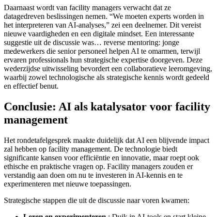
Daarnaast wordt van facility managers verwacht dat ze
datagedreven beslissingen nemen. “We moeten experts worden in
het interpreteren van AI-analyses,” zei een deelnemer. Dit vereist
nieuwe vaardigheden en een digitale mindset. Een interessante
suggestie uit de discussie was… reverse mentoring: jonge
medewerkers die senior personeel helpen AI te omarmen, terwijl
ervaren professionals hun strategische expertise doorgeven. Deze
wederzijdse uitwisseling bevordert een collaboratieve leeromgeving,
waarbij zowel technologische als strategische kennis wordt gedeeld
en effectief benut.
Conclusie: AI als katalysator voor facility
management
Het rondetafelgesprek maakte duidelijk dat AI een blijvende impact
zal hebben op facility management. De technologie biedt
significante kansen voor efficiëntie en innovatie, maar roept ook
ethische en praktische vragen op. Facility managers zouden er
verstandig aan doen om nu te investeren in AI-kennis en te
experimenteren met nieuwe toepassingen.
Strategische stappen die uit de discussie naar voren kwamen:
Leren en experimenteren.
: Duik in AI-tools en start kleine