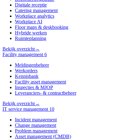
Digitale receptie
Catering management
Workplace analytics
Workplace AI
Floor maps & deskbooking
Hybride werken
Ruimteplanning
Bekijk overzicht
→
Facility management
6
Meldingenbeheer
Werkorders
Kennisbank
Facility asset management
Inspecties & MJOP
Leveranciers- & contractbeheer
Bekijk overzicht
→
IT service management
10
Incident management
Change management
Problem management
Asset management (CMDB)