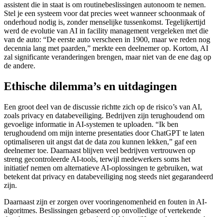
assistent die in staat is om routinebeslissingen autonoom te nemen.
Stel je een systeem voor dat precies weet wanneer schoonmaak of
onderhoud nodig is, zonder menselijke tussenkomst. Tegelijkertijd
werd de evolutie van AI in facility management vergeleken met die
van de auto: “De eerste auto verscheen in 1900, maar we reden nog
decennia lang met paarden,” merkte een deelnemer op. Kortom, AI
zal significante veranderingen brengen, maar niet van de ene dag op
de andere.
Ethische dilemma’s en uitdagingen
Een groot deel van de discussie richtte zich op de risico’s van AI,
zoals privacy en databeveiliging. Bedrijven zijn terughoudend om
gevoelige informatie in AI-systemen te uploaden. “Ik ben
terughoudend om mijn interne presentaties door ChatGPT te laten
optimaliseren uit angst dat de data zou kunnen lekken,” gaf een
deelnemer toe. Daarnaast blijven veel bedrijven vertrouwen op
streng gecontroleerde AI-tools, terwijl medewerkers soms het
initiatief nemen om alternatieve AI-oplossingen te gebruiken, wat
betekent dat privacy en databeveiliging nog steeds niet gegarandeerd
zijn.
Daarnaast zijn er zorgen over vooringenomenheid en fouten in AI-
algoritmes. Beslissingen gebaseerd op onvolledige of vertekende