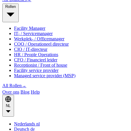
Rollen
Facility Manager
IT- / Servicemanager
Werkplek- / Officemanager
COO / Operationeel directeur
CIO / IT-directeur
HR / People Operations
CFO / Financieel leider
Receptionist / Front of house
Facility service provider
Managed service provider (MSP)
All Rollen
→
Over ons
Blog
Help
NL
Nederlands
nl
Deutsch
de