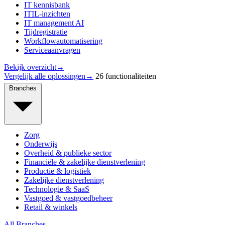
IT kennisbank
ITIL-inzichten
IT management AI
Tijdregistratie
Workflowautomatisering
Serviceaanvragen
Bekijk overzicht
→
Vergelijk alle oplossingen
→
26 functionaliteiten
Branches
Zorg
Onderwijs
Overheid & publieke sector
Financiële & zakelijke dienstverlening
Productie & logistiek
Zakelijke dienstverlening
Technologie & SaaS
Vastgoed & vastgoedbeheer
Retail & winkels
All Branches
→