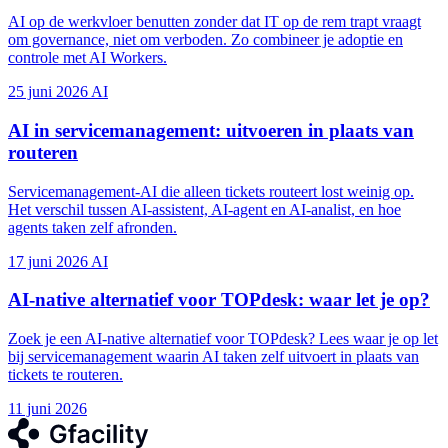
AI op de werkvloer benutten zonder dat IT op de rem trapt vraagt
om governance, niet om verboden. Zo combineer je adoptie en
controle met AI Workers.
25 juni 2026
AI
AI in servicemanagement: uitvoeren in plaats van
routeren
Servicemanagement-AI die alleen tickets routeert lost weinig op.
Het verschil tussen AI-assistent, AI-agent en AI-analist, en hoe
agents taken zelf afronden.
17 juni 2026
AI
AI-native alternatief voor TOPdesk: waar let je op?
Zoek je een AI-native alternatief voor TOPdesk? Lees waar je op let
bij servicemanagement waarin AI taken zelf uitvoert in plaats van
tickets te routeren.
11 juni 2026