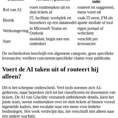
suite
voert routinetaken uit en
routeert en suggereert,
Rol van AI
sluit tickets af
mens voert uit
IT, facilitair, werkplek en
vaak IT-eerst, FM als
Bereik
bezoekers op een datamodel
aparte module of tool
in Microsoft Teams en
eigen portaal of
Werkomgeving
Outlook
webclient
modulair, begin met een
verschilt per
Start
onderdeel
leverancier
De rechterkolom beschrijft een algemene categorie, geen specifieke
leverancier; verifieer concurrent-specifieke claims voor publicatie.
Voert de AI taken uit of routeert hij
alleen?
Dit is het scherpste onderscheid. Veel tools noemen zich AI-
gedreven, maar beperken zich tot het classificeren en doorsturen van
tickets. De AI van Gfacility verzamelt ontbrekende details, kiest het
juiste team, neemt routinetaken over en sluit tickets af binnen vooraf
ingestelde kaders, met escalatie naar een mens voor kritieke
beslissingen. Het werk verdwijnt dus, het verschuift niet alleen naar
een andere wachtrij.