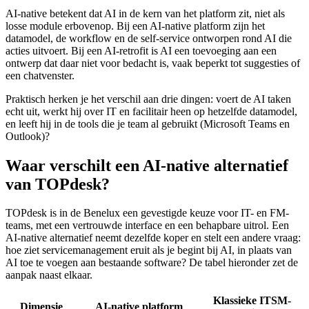
AI-native betekent dat AI in de kern van het platform zit, niet als
losse module erbovenop. Bij een AI-native platform zijn het
datamodel, de workflow en de self-service ontworpen rond AI die
acties uitvoert. Bij een AI-retrofit is AI een toevoeging aan een
ontwerp dat daar niet voor bedacht is, vaak beperkt tot suggesties of
een chatvenster.
Praktisch herken je het verschil aan drie dingen: voert de AI taken
echt uit, werkt hij over IT en facilitair heen op hetzelfde datamodel,
en leeft hij in de tools die je team al gebruikt (Microsoft Teams en
Outlook)?
Waar verschilt een AI-native alternatief
van TOPdesk?
TOPdesk is in de Benelux een gevestigde keuze voor IT- en FM-
teams, met een vertrouwde interface en een behapbare uitrol. Een
AI-native alternatief neemt dezelfde koper en stelt een andere vraag:
hoe ziet servicemanagement eruit als je begint bij AI, in plaats van
AI toe te voegen aan bestaande software? De tabel hieronder zet de
aanpak naast elkaar.
Klassieke ITSM-
Dimensie
AI-native platform