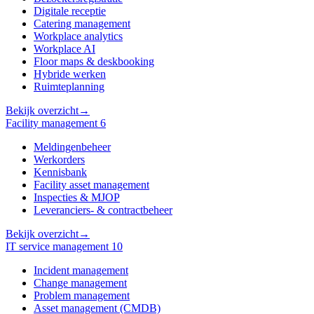
Digitale receptie
Catering management
Workplace analytics
Workplace AI
Floor maps & deskbooking
Hybride werken
Ruimteplanning
Bekijk overzicht
→
Facility management
6
Meldingenbeheer
Werkorders
Kennisbank
Facility asset management
Inspecties & MJOP
Leveranciers- & contractbeheer
Bekijk overzicht
→
IT service management
10
Incident management
Change management
Problem management
Asset management (CMDB)