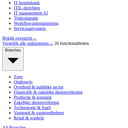
IT kennisbank
ITIL-inzichten
IT management AI
Tijdregistratie
Workflowautomatisering
Serviceaanvragen
Bekijk overzicht
→
Vergelijk alle oplossingen
→
26 functionaliteiten
Branches
Zorg
Onderwijs
Overheid & publieke sector
Financiële & zakelijke dienstverlening
Productie & logistiek
Zakelijke dienstverlening
Technologie & SaaS
Vastgoed & vastgoedbeheer
Retail & winkels
All Branches
→