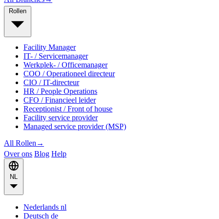
Rollen
Facility Manager
IT- / Servicemanager
Werkplek- / Officemanager
COO / Operationeel directeur
CIO / IT-directeur
HR / People Operations
CFO / Financieel leider
Receptionist / Front of house
Facility service provider
Managed service provider (MSP)
All Rollen
→
Over ons
Blog
Help
NL
Nederlands
nl
Deutsch
de