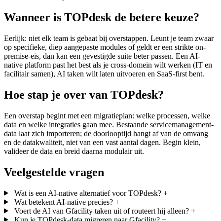
Wanneer is TOPdesk de betere keuze?
Eerlijk: niet elk team is gebaat bij overstappen. Leunt je team zwaar
op specifieke, diep aangepaste modules of geldt er een strikte on-
premise-eis, dan kan een gevestigde suite beter passen. Een AI-
native platform past het best als je cross-domein wilt werken (IT en
facilitair samen), AI taken wilt laten uitvoeren en SaaS-first bent.
Hoe stap je over van TOPdesk?
Een overstap begint met een migratieplan: welke processen, welke
data en welke integraties gaan mee. Bestaande servicemanagement-
data laat zich importeren; de doorlooptijd hangt af van de omvang
en de datakwaliteit, niet van een vast aantal dagen. Begin klein,
valideer de data en breid daarna modulair uit.
Veelgestelde vragen
Wat is een AI-native alternatief voor TOPdesk?
+
Wat betekent AI-native precies?
+
Voert de AI van Gfacility taken uit of routeert hij alleen?
+
Kun je TOPdesk-data migreren naar Gfacility?
+