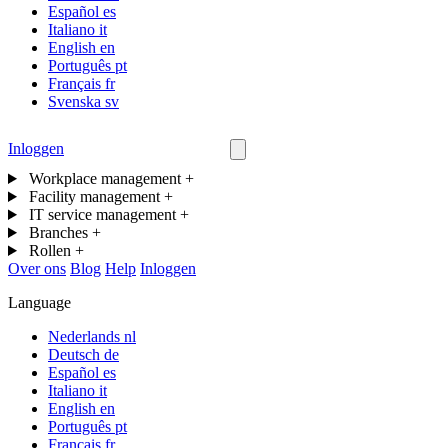
Español
es
Italiano
it
English
en
Português
pt
Français
fr
Svenska
sv
Inloggen
Neem contact op
Workplace management
+
Facility management
+
IT service management
+
Branches
+
Rollen
+
Over ons
Blog
Help
Inloggen
Language
Nederlands
nl
Deutsch
de
Español
es
Italiano
it
English
en
Português
pt
Français
fr