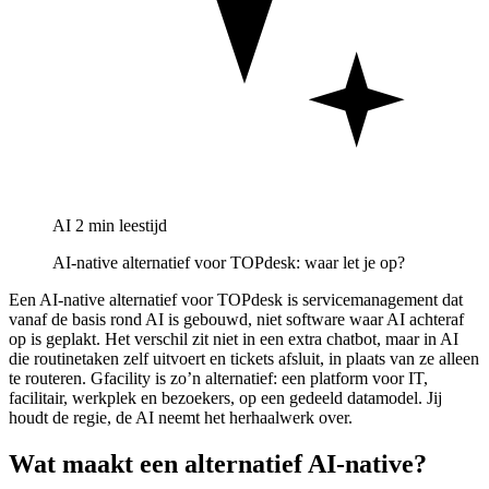
AI
2 min leestijd
AI-native alternatief voor TOPdesk: waar let je op?
Een AI-native alternatief voor TOPdesk is servicemanagement dat
vanaf de basis rond AI is gebouwd, niet software waar AI achteraf
op is geplakt. Het verschil zit niet in een extra chatbot, maar in AI
die routinetaken zelf uitvoert en tickets afsluit, in plaats van ze alleen
te routeren. Gfacility is zo’n alternatief: een platform voor IT,
facilitair, werkplek en bezoekers, op een gedeeld datamodel. Jij
houdt de regie, de AI neemt het herhaalwerk over.
Wat maakt een alternatief AI-native?