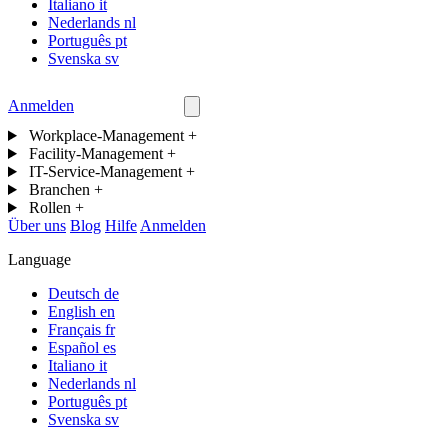
Italiano
it
Nederlands
nl
Português
pt
Svenska
sv
Anmelden
Kontakt
Workplace-Management
+
Facility-Management
+
IT-Service-Management
+
Branchen
+
Rollen
+
Über uns
Blog
Hilfe
Anmelden
Language
Deutsch
de
English
en
Français
fr
Español
es
Italiano
it
Nederlands
nl
Português
pt
Svenska
sv