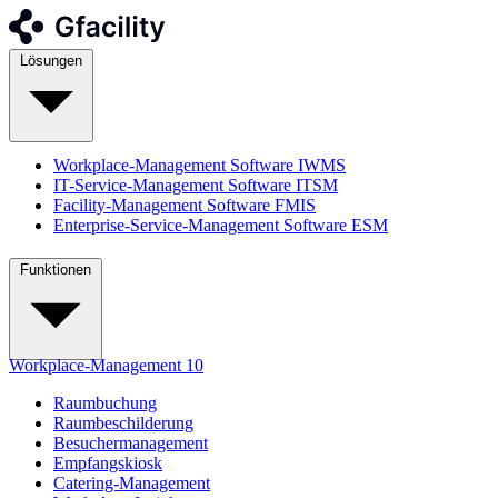
Lösungen
Workplace-Management Software
IWMS
IT-Service-Management Software
ITSM
Facility-Management Software
FMIS
Enterprise-Service-Management Software
ESM
Funktionen
Workplace-Management
10
Raumbuchung
Raumbeschilderung
Besuchermanagement
Empfangskiosk
Catering-Management