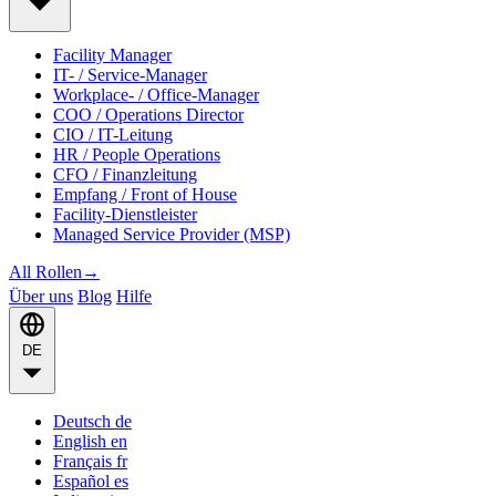
Facility Manager
IT- / Service-Manager
Workplace- / Office-Manager
COO / Operations Director
CIO / IT-Leitung
HR / People Operations
CFO / Finanzleitung
Empfang / Front of House
Facility-Dienstleister
Managed Service Provider (MSP)
All Rollen
→
Über uns
Blog
Hilfe
DE
Deutsch
de
English
en
Français
fr
Español
es