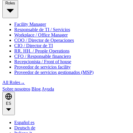
Roles
Facility Manager
Responsable de TI / Servicios
Workplace / Office Manager
COO / Director de Operaciones
CIO / Director de TI
RR. HH. / People Operations
CFO / Responsable financiero
Recepcionista / Front of house
Proveedor de servicios facility
Proveedor de servicios gestionados (MSP)
All Roles
→
Sobre nosotros
Blog
Ayuda
ES
Español
es
Deutsch
de