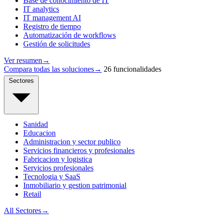
Base de conocimiento de IT
IT analytics
IT management AI
Registro de tiempo
Automatización de workflows
Gestión de solicitudes
Ver resumen
→
Compara todas las soluciones
→
26 funcionalidades
Sectores
Sanidad
Educacion
Administracion y sector publico
Servicios financieros y profesionales
Fabricacion y logistica
Servicios profesionales
Tecnologia y SaaS
Inmobiliario y gestion patrimonial
Retail
All Sectores
→