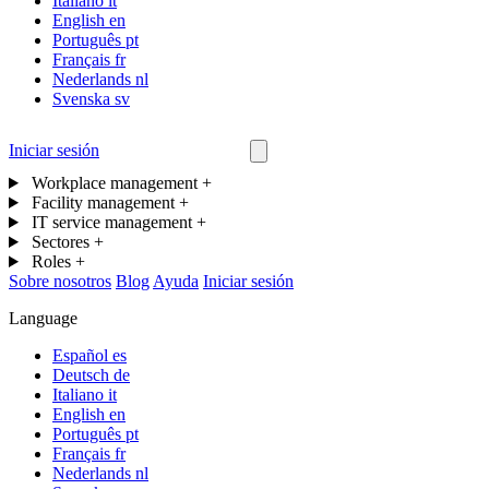
Italiano
it
English
en
Português
pt
Français
fr
Nederlands
nl
Svenska
sv
Iniciar sesión
Contáctanos
Workplace management
+
Facility management
+
IT service management
+
Sectores
+
Roles
+
Sobre nosotros
Blog
Ayuda
Iniciar sesión
Language
Español
es
Deutsch
de
Italiano
it
English
en
Português
pt
Français
fr
Nederlands
nl