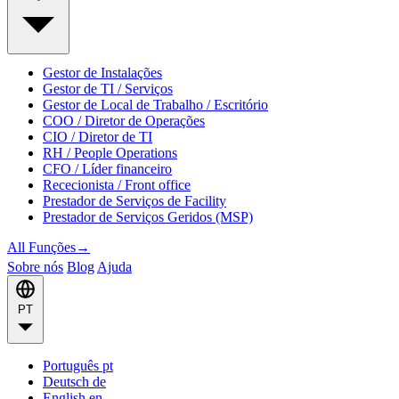
Gestor de Instalações
Gestor de TI / Serviços
Gestor de Local de Trabalho / Escritório
COO / Diretor de Operações
CIO / Diretor de TI
RH / People Operations
CFO / Líder financeiro
Rececionista / Front office
Prestador de Serviços de Facility
Prestador de Serviços Geridos (MSP)
All Funções
→
Sobre nós
Blog
Ajuda
PT
Português
pt
Deutsch
de
English
en