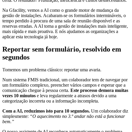
certa. O resultado? Frustração, ineficiência e custos desnecessários.
Na Gfacility, vemos a AI como o grande motor de mudança da
gestão de instalações. Acabaram-se os formulários intermináveis, o
tempo perdido à procura de uma sala de reunião disponível e as
reservas erradas. A AI torna a gestão de instalações mais inteligente,
mais rápida e mais proativa. E nós ajudamos as organizações a
aplicar esta tecnologia já hoje.
Reportar sem formulário, resolvido em
segundos
Tomemos um problema clássico: reportar uma avaria.
Num sistema FMIS tradicional, um colaborador tem de navegar por
um formulário complexo, preencher vários campos e esperar que a
comunicação chegue à pessoa certa.
Este processo demora muitas
vezes 10 minutos
e leva regularmente a atrasos devido a uma
categorização incorreta ou a informação incompleta.
Com a AI, reduzimos isto para 10 segundos.
Um colaborador diz
simplesmente:
“O aquecimento no 3.º andar não está a funcionar
bem.”
O nosso assistente de AI reconhece automaticamente o problema,