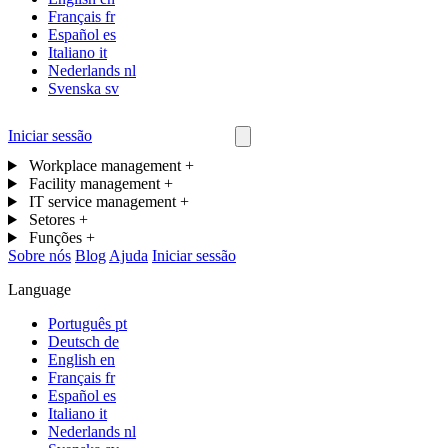
Français
fr
Español
es
Italiano
it
Nederlands
nl
Svenska
sv
Iniciar sessão
Contacta-nos
Workplace management
+
Facility management
+
IT service management
+
Setores
+
Funções
+
Sobre nós
Blog
Ajuda
Iniciar sessão
Language
Português
pt
Deutsch
de
English
en
Français
fr
Español
es
Italiano
it
Nederlands
nl