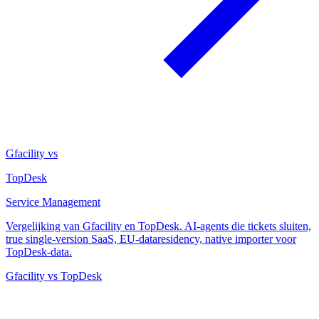
Gfacility vs
TopDesk
Service Management
Vergelijking van Gfacility en TopDesk. AI-agents die tickets sluiten,
true single-version SaaS, EU-dataresidency, native importer voor
TopDesk-data.
Gfacility vs TopDesk