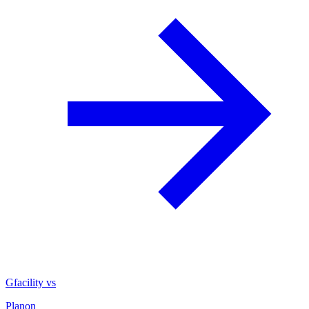
Gfacility vs
Planon