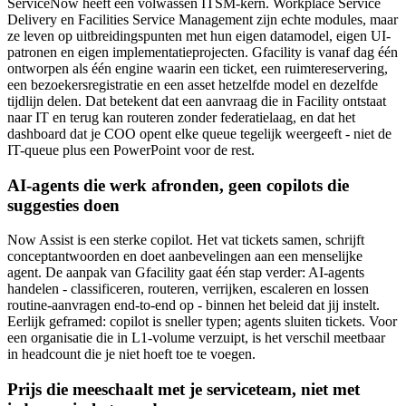
ServiceNow heeft een volwassen ITSM-kern. Workplace Service
Delivery en Facilities Service Management zijn echte modules, maar
ze leven op uitbreidingspunten met hun eigen datamodel, eigen UI-
patronen en eigen implementatieprojecten. Gfacility is vanaf dag één
ontworpen als één engine waarin een ticket, een ruimtereservering,
een bezoekersregistratie en een asset hetzelfde model en dezelfde
tijdlijn delen. Dat betekent dat een aanvraag die in Facility ontstaat
naar IT en terug kan routeren zonder federatielaag, en dat het
dashboard dat je COO opent elke queue tegelijk weergeeft - niet de
IT-queue plus een PowerPoint voor de rest.
AI-agents die werk afronden, geen copilots die
suggesties doen
Now Assist is een sterke copilot. Het vat tickets samen, schrijft
conceptantwoorden en doet aanbevelingen aan een menselijke
agent. De aanpak van Gfacility gaat één stap verder: AI-agents
handelen - classificeren, routeren, verrijken, escaleren en lossen
routine-aanvragen end-to-end op - binnen het beleid dat jij instelt.
Eerlijk geframed: copilot is sneller typen; agents sluiten tickets. Voor
een organisatie die in L1-volume verzuipt, is het verschil meetbaar
in headcount die je niet hoeft toe te voegen.
Prijs die meeschaalt met je serviceteam, niet met