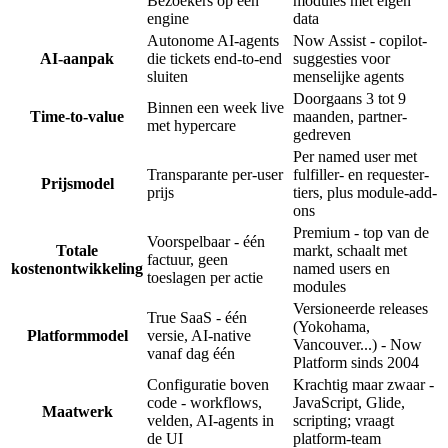
Bezoekers op één
modules met eigen
engine
data
Autonome AI-agents
Now Assist - copilot-
AI-aanpak
die tickets end-to-end
suggesties voor
sluiten
menselijke agents
Doorgaans 3 tot 9
Binnen een week live
Time-to-value
maanden, partner-
met hypercare
gedreven
Per named user met
Transparante per-user
fulfiller- en requester-
Prijsmodel
prijs
tiers, plus module-add-
ons
Premium - top van de
Voorspelbaar - één
Totale
markt, schaalt met
factuur, geen
kostenontwikkeling
named users en
toeslagen per actie
modules
Versioneerde releases
True SaaS - één
(Yokohama,
Platformmodel
versie, AI-native
Vancouver...) - Now
vanaf dag één
Platform sinds 2004
Configuratie boven
Krachtig maar zwaar -
code - workflows,
JavaScript, Glide,
Maatwerk
velden, AI-agents in
scripting; vraagt
de UI
platform-team