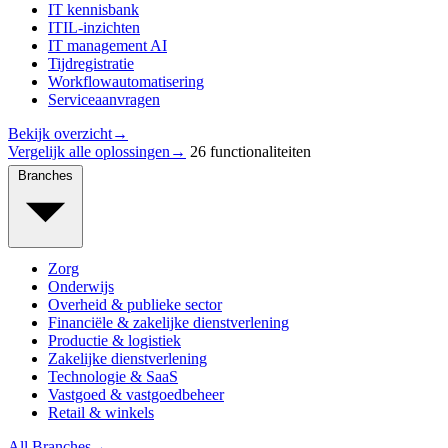
IT kennisbank
ITIL-inzichten
IT management AI
Tijdregistratie
Workflowautomatisering
Serviceaanvragen
Bekijk overzicht
→
Vergelijk alle oplossingen
→
26 functionaliteiten
Branches
Zorg
Onderwijs
Overheid & publieke sector
Financiële & zakelijke dienstverlening
Productie & logistiek
Zakelijke dienstverlening
Technologie & SaaS
Vastgoed & vastgoedbeheer
Retail & winkels
All Branches
→