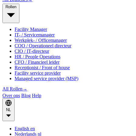
Rollen
Facility Manager
IT- / Servicemanager
Werkplek- / Officemanager
COO / Operationeel directeur
CIO / IT-directeur
HR / People Operations
CFO / Financieel leider
Receptionist / Front of house
Facility service provider
Managed service provider (MSP)
All Rollen
→
Over ons
Blog
Help
NL
English
en
Nederlands
nl