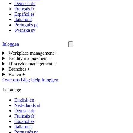
Deutsch
de
Français
fr
Español
es
Italiano
it
Português
pt
Svenska
sv
Inloggen
Neem contact op
Workplace management
+
Facility management
+
IT service management
+
Branches
+
Rollen
+
Over ons
Blog
Help
Inloggen
Language
English
en
Nederlands
nl
Deutsch
de
Français
fr
Español
es
Italiano
it
Português
pt