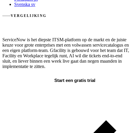
Svenska
sv
VERGELIJKING
Gfacility vs ServiceNow
ServiceNow is het diepste ITSM-platform op de markt en de juiste
keuze voor grote enterprises met een volwassen servicecatalogus en
een eigen platform-team. Gfacility is gebouwd voor het team dat IT,
Facility en Workplace tegelijk runt, AI wil die tickets end-to-end
sluit, en liever binnen een week live gaat dan negen maanden in
implementatie te zitten.
Boek een demo
Start een gratis trial