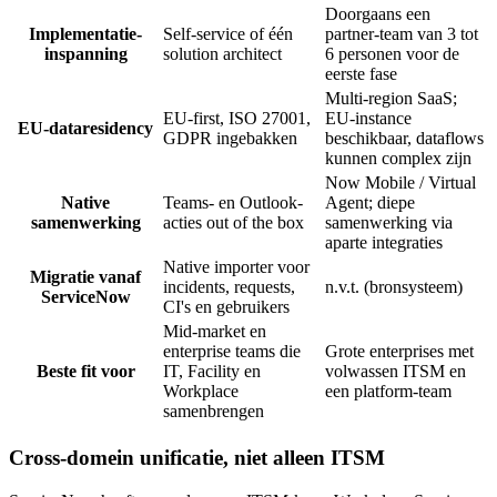
Doorgaans een
Implementatie-
Self-service of één
partner-team van 3 tot
inspanning
solution architect
6 personen voor de
eerste fase
Multi-region SaaS;
EU-first, ISO 27001,
EU-instance
EU-dataresidency
GDPR ingebakken
beschikbaar, dataflows
kunnen complex zijn
Now Mobile / Virtual
Native
Teams- en Outlook-
Agent; diepe
samenwerking
acties out of the box
samenwerking via
aparte integraties
Native importer voor
Migratie vanaf
incidents, requests,
n.v.t. (bronsysteem)
ServiceNow
CI's en gebruikers
Mid-market en
enterprise teams die
Grote enterprises met
Beste fit voor
IT, Facility en
volwassen ITSM en
Workplace
een platform-team
samenbrengen
Cross-domein unificatie, niet alleen ITSM