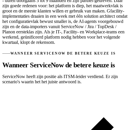
- duren doorgaans 3 tot 9 maanden en zijn partner-gedreven. Daar
zijn goede redenen voor: het platform is diep, het maatwerkvlak is
groot en de meeste klanten willen er gebruik van maken. Gfacility-
implementaties draaien in een week met één solution architect omdat
het configuratievlak bewust smaller is, de AI-agents voorgebouwd
zijn en de data-importers vanuit ServiceNow / Jira / TopDesk /
Planon eersteklas zijn. Als je IT-, Facility- en Workplace-teams een
werkend, geünificeerd platform nodig hebben voor het volgende
kwartaal, klopt de rekensom.
WANNEER SERVICENOW DE BETERE KEUZE IS
Wanneer ServiceNow de betere keuze is
ServiceNow heeft zijn positie als ITSM-leider verdiend. Er zijn
scenario's waarin het het juiste antwoord is.