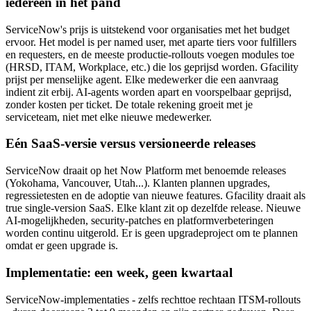
iedereen in het pand
ServiceNow's prijs is uitstekend voor organisaties met het budget
ervoor. Het model is per named user, met aparte tiers voor fulfillers
en requesters, en de meeste productie-rollouts voegen modules toe
(HRSD, ITAM, Workplace, etc.) die los geprijsd worden. Gfacility
prijst per menselijke agent. Elke medewerker die een aanvraag
indient zit erbij. AI-agents worden apart en voorspelbaar geprijsd,
zonder kosten per ticket. De totale rekening groeit met je
serviceteam, niet met elke nieuwe medewerker.
Eén SaaS-versie versus versioneerde releases
ServiceNow draait op het Now Platform met benoemde releases
(Yokohama, Vancouver, Utah...). Klanten plannen upgrades,
regressietesten en de adoptie van nieuwe features. Gfacility draait als
true single-version SaaS. Elke klant zit op dezelfde release. Nieuwe
AI-mogelijkheden, security-patches en platformverbeteringen
worden continu uitgerold. Er is geen upgradeproject om te plannen
omdat er geen upgrade is.
Implementatie: een week, geen kwartaal
ServiceNow-implementaties - zelfs rechttoe rechtaan ITSM-rollouts