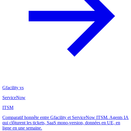
Gfacility vs
ServiceNow
ITSM
Comparatif honnête entre Gfacility et ServiceNow ITSM. Agents IA
qui clôturent les tickets, SaaS mono-version, données en UE, en
ligne en une semaine.