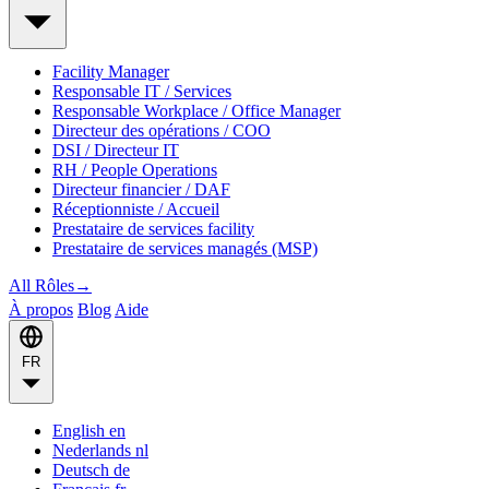
Facility Manager
Responsable IT / Services
Responsable Workplace / Office Manager
Directeur des opérations / COO
DSI / Directeur IT
RH / People Operations
Directeur financier / DAF
Réceptionniste / Accueil
Prestataire de services facility
Prestataire de services managés (MSP)
All Rôles
→
À propos
Blog
Aide
FR
English
en
Nederlands
nl
Deutsch
de