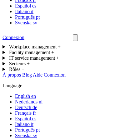
Français
fr
Español
es
Italiano
it
Português
pt
Svenska
sv
Connexion
Nous contacter
Workplace management
+
Facility management
+
IT service management
+
Secteurs
+
Rôles
+
À propos
Blog
Aide
Connexion
Language
English
en
Nederlands
nl
Deutsch
de
Français
fr
Español
es
Italiano
it
Português
pt
Svenska
sv