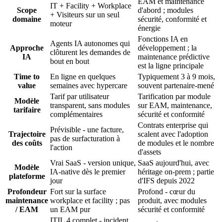
EAM et maintenance
IT + Facility + Workplace
Scope
d'abord ; modules
+ Visiteurs sur un seul
domaine
sécurité, conformité et
moteur
énergie
Fonctions IA en
Agents IA autonomes qui
Approche
développement ; la
clôturent les demandes de
IA
maintenance prédictive
bout en bout
est la ligne principale
Time to
En ligne en quelques
Typiquement 3 à 9 mois,
value
semaines avec hypercare
souvent partenaire-mené
Tarif par utilisateur
Tarification par module
Modèle
transparent, sans modules
sur EAM, maintenance,
tarifaire
complémentaires
sécurité et conformité
Contrats enterprise qui
Prévisible - une facture,
Trajectoire
scalent avec l'adoption
pas de surfacturation à
des coûts
de modules et le nombre
l'action
d'assets
Vrai SaaS - version unique,
SaaS aujourd'hui, avec
Modèle
IA-native dès le premier
héritage on-prem ; partie
plateforme
jour
d'IFS depuis 2022
Profondeur
Fort sur la surface
Profond - cœur du
maintenance
workplace et facility ; pas
produit, avec modules
/ EAM
un EAM pur
sécurité et conformité
ITIL 4 complet - incident,