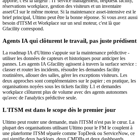
apporte, c'est la largeur : IT service management, helpdesk facility,
réservations workplace, gestion des visiteurs et un inventaire
asset/CI sur le même moteur. Si la maintenance asset-intensive est le
brief principal, Ultimo peut être la bonne réponse. Si vous avez aussi
besoin d'ITSM et Workplace sur un seul moteur, c'est là que
Gfacility correspond.
Agents IA qui clôturent le travail, pas juste prédisent
La roadmap IA d'Ultimo s'appuie sur la maintenance prédictive -
utiliser les données de capteurs et historiques pour anticiper les
pannes. Les agents IA Gfacility agissent à travers la surface service :
classer et router les incidents, résoudre les demandes facility
routinières, allouer des salles, gérer les exceptions visiteurs. Les
deux approches sont complémentaires sur le papier ; en pratique, les
organisations noyées sous les tickets facility L1 et demandes
workplace clôturent plus de volume avec des agents autonomes
qu'avec de l'analytics prédictive seule.
L'ITSM est dans le scope dès le premier jour
Ultimo peut router une demande, mais l'ITSM n'est pas le cœur. La
plupart des organisations utilisant Ultimo pour le FM le couplent à
une plateforme ITSM séparée comme TopDesk ou ServiceNow, ce
qui signifie deux backlogs, deux CMDBs et deux dashboards.