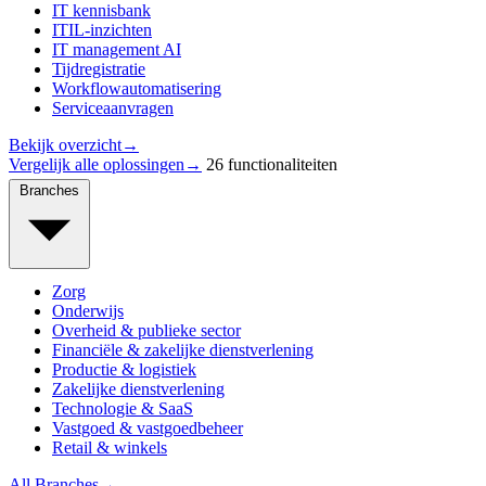
IT kennisbank
ITIL-inzichten
IT management AI
Tijdregistratie
Workflowautomatisering
Serviceaanvragen
Bekijk overzicht
→
Vergelijk alle oplossingen
→
26 functionaliteiten
Branches
Zorg
Onderwijs
Overheid & publieke sector
Financiële & zakelijke dienstverlening
Productie & logistiek
Zakelijke dienstverlening
Technologie & SaaS
Vastgoed & vastgoedbeheer
Retail & winkels
All Branches
→