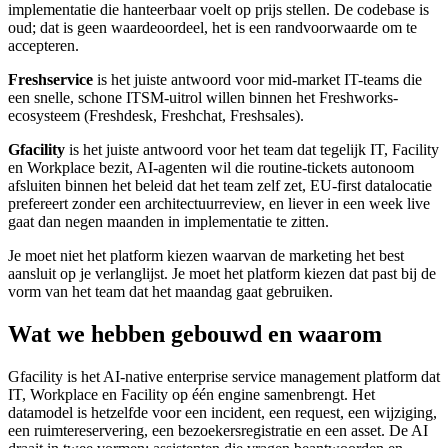
implementatie die hanteerbaar voelt op prijs stellen. De codebase is
oud; dat is geen waardeoordeel, het is een randvoorwaarde om te
accepteren.
Freshservice
is het juiste antwoord voor mid-market IT-teams die
een snelle, schone ITSM-uitrol willen binnen het Freshworks-
ecosysteem (Freshdesk, Freshchat, Freshsales).
Gfacility
is het juiste antwoord voor het team dat tegelijk IT, Facility
en Workplace bezit, AI-agenten wil die routine-tickets autonoom
afsluiten binnen het beleid dat het team zelf zet, EU-first datalocatie
prefereert zonder een architectuurreview, en liever in een week live
gaat dan negen maanden in implementatie te zitten.
Je moet niet het platform kiezen waarvan de marketing het best
aansluit op je verlanglijst. Je moet het platform kiezen dat past bij de
vorm van het team dat het maandag gaat gebruiken.
Wat we hebben gebouwd en waarom
Gfacility is het AI-native enterprise service management platform dat
IT, Workplace en Facility op één engine samenbrengt. Het
datamodel is hetzelfde voor een incident, een request, een wijziging,
een ruimtereservering, een bezoekersregistratie en een asset. De AI