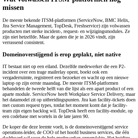
missen
De meeste bekende ITSM-platformen (ServiceNow, BMC Helix,
Jira Service Management, TopDesk, Freshservice) zijn volwassen
producten met sterke incident-, request- en wijzigingsmodules. Ze
zijn niet hetzelfde. Maar de gaten die je in 2026 vindt, zijn
verrassend consistent.
Domeinoverstijgend is erop geplakt, niet native
IT bestaat niet op een eiland. Dezelfde medewerker die een P2-
incident over een trage mailrelay opent, boekt ook een
vergaderruimte, registreert een bezoeker en wacht op een nieuwe
laptop op zijn eerste maandag. De meeste ITSM-platformen
behandelen de tweede helft van die lijst als een apart product of een
aparte module. ServiceNow heeft Workplace Service Delivery, maar
het datamodel zit op uitbreidingspunten. Jira kan facility-tickets doen
met custom request types, totdat het moment komt dat je facility-
team zijn eigen backlog wil. TopDesk heeft een facility-module, op
een codebase met wortels in de late jaren 90.
De koper die deze leemte voelt, is de domeinoverstijgend service
operations-leider, de COO of het hoofd business services, die één
dashboard wil voor de hele medewerker-oppervlakte. Het huidige