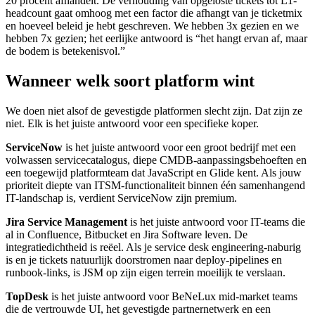
20 procent afhandelt. De verhouding van opgeloste tickets tot L1-
headcount gaat omhoog met een factor die afhangt van je ticketmix
en hoeveel beleid je hebt geschreven. We hebben 3x gezien en we
hebben 7x gezien; het eerlijke antwoord is “het hangt ervan af, maar
de bodem is betekenisvol.”
Wanneer welk soort platform wint
We doen niet alsof de gevestigde platformen slecht zijn. Dat zijn ze
niet. Elk is het juiste antwoord voor een specifieke koper.
ServiceNow
is het juiste antwoord voor een groot bedrijf met een
volwassen servicecatalogus, diepe CMDB-aanpassingsbehoeften en
een toegewijd platformteam dat JavaScript en Glide kent. Als jouw
prioriteit diepte van ITSM-functionaliteit binnen één samenhangend
IT-landschap is, verdient ServiceNow zijn premium.
Jira Service Management
is het juiste antwoord voor IT-teams die
al in Confluence, Bitbucket en Jira Software leven. De
integratiedichtheid is reëel. Als je service desk engineering-naburig
is en je tickets natuurlijk doorstromen naar deploy-pipelines en
runbook-links, is JSM op zijn eigen terrein moeilijk te verslaan.
TopDesk
is het juiste antwoord voor BeNeLux mid-market teams
die de vertrouwde UI, het gevestigde partnernetwerk en een