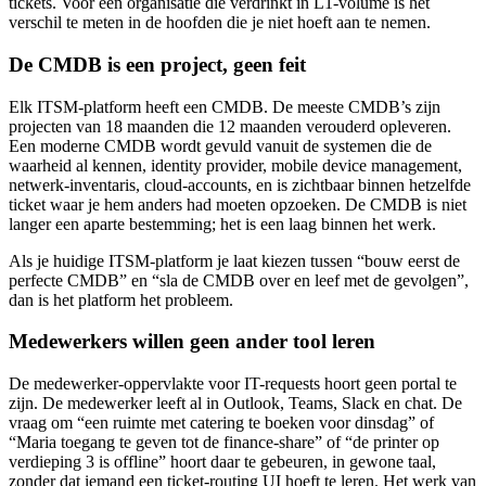
tickets. Voor een organisatie die verdrinkt in L1-volume is het
verschil te meten in de hoofden die je niet hoeft aan te nemen.
De CMDB is een project, geen feit
Elk ITSM-platform heeft een CMDB. De meeste CMDB’s zijn
projecten van 18 maanden die 12 maanden verouderd opleveren.
Een moderne CMDB wordt gevuld vanuit de systemen die de
waarheid al kennen, identity provider, mobile device management,
netwerk-inventaris, cloud-accounts, en is zichtbaar binnen hetzelfde
ticket waar je hem anders had moeten opzoeken. De CMDB is niet
langer een aparte bestemming; het is een laag binnen het werk.
Als je huidige ITSM-platform je laat kiezen tussen “bouw eerst de
perfecte CMDB” en “sla de CMDB over en leef met de gevolgen”,
dan is het platform het probleem.
Medewerkers willen geen ander tool leren
De medewerker-oppervlakte voor IT-requests hoort geen portal te
zijn. De medewerker leeft al in Outlook, Teams, Slack en chat. De
vraag om “een ruimte met catering te boeken voor dinsdag” of
“Maria toegang te geven tot de finance-share” of “de printer op
verdieping 3 is offline” hoort daar te gebeuren, in gewone taal,
zonder dat iemand een ticket-routing UI hoeft te leren. Het werk van