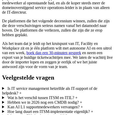
medewerker al openstaande had, en als de koper steeds meer de
domeinoverstijgend service operations-leider is in plaats van alleen
de IT-directeur.
De platformen die het volgende decennium winnen, zullen die zijn
die deze verschuivingen serieus namen vanaf het datamodel naar
boven. De platformen die verliezen, zullen die zijn die ze erop
hebben geplakt.
Als het team dat je leidt op het kruispunt van IT, Facility en
Workplace zit en je één platform wilt met autonome AI en een uitrol
van een week,
boek dan een 30-minuten gesprek
en neem een
export van je huidige ticketwachtrijen mee. We laten de wachtrij live
door de importer lopen en zeggen je eerlijk of we het juiste
antwoord zijn voor de vorm van je team.
Veelgestelde vragen
Is IT service management hetzelfde als IT-support of de
helpdesk?
+
Wat is het verschil tussen ITSM en ITIL?
+
Hebben we in 2026 nog een CMDB nodig?
+
Kan AI L1 supportmedewerkers vervangen?
+
Hoe lang duurt een ITSM-implementatie eigenlijk?
+