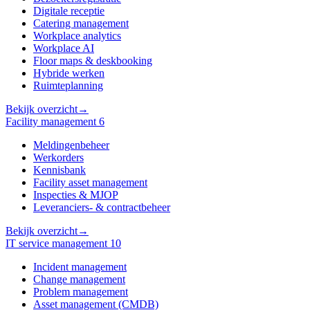
Digitale receptie
Catering management
Workplace analytics
Workplace AI
Floor maps & deskbooking
Hybride werken
Ruimteplanning
Bekijk overzicht
→
Facility management
6
Meldingenbeheer
Werkorders
Kennisbank
Facility asset management
Inspecties & MJOP
Leveranciers- & contractbeheer
Bekijk overzicht
→
IT service management
10
Incident management
Change management
Problem management
Asset management (CMDB)