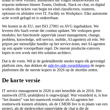
draait in twee vormen: assistenten die vragen beantwoorden en
requests indienen binnen Teams, Outlook, Slack en chat, en digital
workers die tickets van begin tot eind classificeren, routeren,
oplossen en afsluiten over IT, Facility en Workplace. Elke autonome
actie wordt gelogd en is omkeerbaar.
We hosten in de EU, met ISO 27001 en AVG ingebakken. We
leveren één SaaS-versie die continu updatet. We verkopen geen
modules; het functionele oppervlak (asset management, change,
problem, knowledge, self-service, mobile, AI-agenten) zit erin. We
prijzen per menselijke handler op het service-team, met AI-agenten
op een aparte voorspelbare regel. De meeste productie-cutovers
lopen in een week met één solution architect.
Dat is de vorm. Wil je de gedetailleerde snedes tegen elk gevestigd
platform zien, dan dekken de
side-by-side vergelijkingen
de negen
platformen die de meeste kopers in 2026 op de shortlist zetten.
De korte versie
IT service management in 2026 is niet hetzelfde als in 2016. Het
raamwerk (ITIL-praktijken) is ongewijzigd. Wat veranderd is, is hoe
“het draaien” van het raamwerk eruitziet als AI-agenten het
routinewerk kunnen afsluiten, als de CMDB live is in plaats van een
project, als de medewerker-oppervlakte de chat is die de