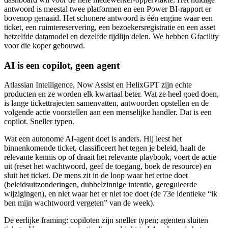
antwoord is meestal twee platformen en een Power BI-rapport er
bovenop genaaid. Het schonere antwoord is één engine waar een
ticket, een ruimtereservering, een bezoekersregistratie en een asset
hetzelfde datamodel en dezelfde tijdlijn delen. We hebben Gfacility
voor die koper gebouwd.
AI is een copilot, geen agent
Atlassian Intelligence, Now Assist en HelixGPT zijn echte
producten en ze worden elk kwartaal beter. Wat ze heel goed doen,
is lange tickettrajecten samenvatten, antwoorden opstellen en de
volgende actie voorstellen aan een menselijke handler. Dat is een
copilot. Sneller typen.
Wat een autonome AI-agent doet is anders. Hij leest het
binnenkomende ticket, classificeert het tegen je beleid, haalt de
relevante kennis op of draait het relevante playbook, voert de actie
uit (reset het wachtwoord, geef de toegang, boek de resource) en
sluit het ticket. De mens zit in de loop waar het ertoe doet
(beleidsuitzonderingen, dubbelzinnige intentie, gereguleerde
wijzigingen), en niet waar het er niet toe doet (de 73e identieke “ik
ben mijn wachtwoord vergeten” van de week).
De eerlijke framing: copiloten zijn sneller typen; agenten sluiten