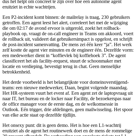
dus het helpt om concreet te zijn over hoe een autonome agent
eruitziet in echte wachtrijen.
Een P2-incident komt binnen: de mailrelay is traag, 230 gebruikers
getroffen. Een agent leest het alert, correleert het met de wijziging
die om 02:17 de avond ervoor is uitgerold, zoekt het rollback-
playbook op, vraagt de on-call engineer in Teams om akkoord, voert
de rollback uit, valideert dat gebruikersimpact is opgelost, en schrijft
de post-incident samenvatting. De mens zei één keer “ja”. Het werk
zelf kostte de agent vier minuten en de engineer één. Dezelfde vorm:
een medewerker dient in “koffievlek bij koffiehoek 3”. De agent
classificeert het als facility-request, stuurt de schoonmaker met
locatie en verdieping, bevestigt terug in chat. Geen menselijke
betrokkenheid.
Het derde voorbeeld is het belangrijkste voor domeinoverstijgend-
teams: een nieuwe medewerker, Daan, begint volgende maandag.
Het HR-systeem vuurt het event af. Een agent zet de laptopvraag uit
naar IT, het bureau en de locker naar Facility, de bezoekerspas naar
de office manager voor de eerste dag, en de welkomsessie in
Outlook. Eén trigger, drie afdelingen, geen mailwisseling. Het spoor
van elke actie staat op dezelfde tijdlijn.
Het onsexy punt: dit is geen demo. Het is hoe een L1-wachtrij
eruitziet als de agent het routinewerk doet en de mens de rommelige