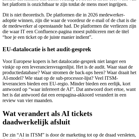
het platform is onzichtbaar te zijn totdat de mens moet ingrijpen.
Dit is niet theoretisch. De platformen die in 2026 medewerker-
adoptie winnen, zijn die waar de voordeur de e-mail of de chat is die
de medewerker al openstaande had. De platformen die verliezen zijn
die waar IT een Confluence-pagina moest publiceren met de titel
“hoe je een ticket op de juiste manier indient”.
EU-datalocatie is het audit-gesprek
Voor Europese kopers is het datalocatie-gesprek niet langer een
vinkje op een leveranciersvragenlijst. Het is de audit. Waar staat de
productiedatabase? Waar stromen de back-ups heen? Waar draait het
AI-model? Wie staat op de sub-processor-lijst? Veel ITSM-
leveranciers bieden een EU-regio. Minder bieden een eerlijk, kort
antwoord op “waar inferreert de AI”. Dat antwoord doet ertoe, want
het is dat antwoord dat een eenpagina-akkoord verandert in een
review van vier maanden.
Wat verandert als AI tickets
daadwerkelijk afsluit
De zin “AI in ITSM” is door de marketing tot op de draad versleten,