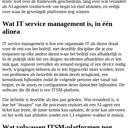
lezen: kort over de framework-geschiedenis, lang over wat verandert
als AI-agenten routinewerk van begin tot eind afsluiten, en eerlijk
over waar de gevestigde platformen nog winnen.
Wat IT service management is, in één
alinea
IT service management is hoe een organisatie IT als dienst draait
voor de rest van het bedrijf, met dezelfde discipline die je zou
toepassen op elke andere dienst waar het bedrijf van afhankelijk is.
In de praktijk dekt het zes dingen: incidenten afhandelen als er iets
stuk gaat, requests vervullen als iemand toegang of een device nodig
heeft, wijzigingen beheren als er iets bijgewerkt moet worden, leren
van problemen als hetzelfde incident steeds terugkomt, een
kennisbank bijhouden zodat de volgende persoon niet vanaf nul
begint, en de assets en configuration items daarachter bijhouden. De
software die dit doet is een ITSM-platform.
Die definitie is dezelfde als tien jaar geleden. Wat veranderd is, is
hoe het “draaien” van die processen eruitziet als een AI-agent een
ticket kan lezen, de juiste kennis kan ophalen, de actie kan uitvoeren
en het werk kan afsluiten zonder een L1-engineer wakker te maken.
Wat volwassen ITSM-platformen nog