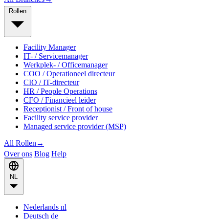
Rollen
Facility Manager
IT- / Servicemanager
Werkplek- / Officemanager
COO / Operationeel directeur
CIO / IT-directeur
HR / People Operations
CFO / Financieel leider
Receptionist / Front of house
Facility service provider
Managed service provider (MSP)
All Rollen
→
Over ons
Blog
Help
NL
Nederlands
nl
Deutsch
de