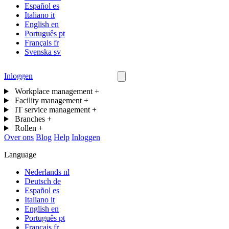
Español
es
Italiano
it
English
en
Português
pt
Français
fr
Svenska
sv
Inloggen
Neem contact op
Workplace management
+
Facility management
+
IT service management
+
Branches
+
Rollen
+
Over ons
Blog
Help
Inloggen
Language
Nederlands
nl
Deutsch
de
Español
es
Italiano
it
English
en
Português
pt
Français
fr