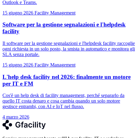
Outlook e Teams.
15 giugno 2026
Facility Management
Software per la gestione segnalazioni e l'helpdesk
facility
Il software per la gestione segnalazioni e l'helpdesk facility raccoglie
ogni richiesta in un solo posto, la smista in automatico e monitora gli
SLA senza portale.
15 giugno 2026
Facility Management
L'help desk facility nel 2026: finalmente un motore
per IT e FM
Cos'è un help desk di facility management, perché separarlo da
quello IT costa denaro e cosa cambia quando un solo motore
gestisce entrambi, con AI e IoT nel flusso.
4 marzo 2026