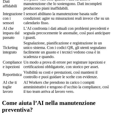
Dati
manutenzione che lo sostengono. Dati incompleti
affidabili
producono piani inaffidabili.
Integrazione
I sensori abilitano la manutenzione basata sulle
con i
condizioni: agire su misurazioni reali invece che su un
sensori
calendario fisso.
AI che
L’AI confronta i dati attuali con problemi precedenti e
impara dal
segnala precocemente le anomalie, così puoi anticipare
passato
i guasti.
Segnalazione, pianificazione e registrazione in un
Ticketing
unico sistema. Con i codici QR, gli utenti segnalano
integrato
facilmente un guasto e i tecnici vedono cosa è in
scadenza e quando.
Compliance
Un modo a prova di errore per registrare ispezioni e
e ispezioni
certificazioni obbligatorie, con storico per asset.
Visibilità su costi e prestazioni, così mantieni il
Reportistica
controllo e puoi guidare le scelte con evidenze.
AI che ti
AI Workers che prendono in carico i compiti
toglie
amministrativi e tengono d’occhio la compliance, così
lavoro
il tuo team arriva al lavoro vero.
Come aiuta l’AI nella manutenzione
preventiva?