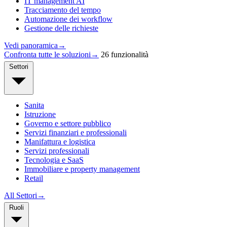
IT management AI
Tracciamento del tempo
Automazione dei workflow
Gestione delle richieste
Vedi panoramica
→
Confronta tutte le soluzioni
→
26 funzionalità
Settori
Sanita
Istruzione
Governo e settore pubblico
Servizi finanziari e professionali
Manifattura e logistica
Servizi professionali
Tecnologia e SaaS
Immobiliare e property management
Retail
All Settori
→
Ruoli