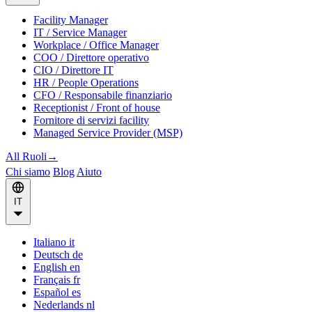
Facility Manager
IT / Service Manager
Workplace / Office Manager
COO / Direttore operativo
CIO / Direttore IT
HR / People Operations
CFO / Responsabile finanziario
Receptionist / Front of house
Fornitore di servizi facility
Managed Service Provider (MSP)
All Ruoli
→
Chi siamo
Blog
Aiuto
IT
Italiano
it
Deutsch
de
English
en
Français
fr
Español
es
Nederlands
nl