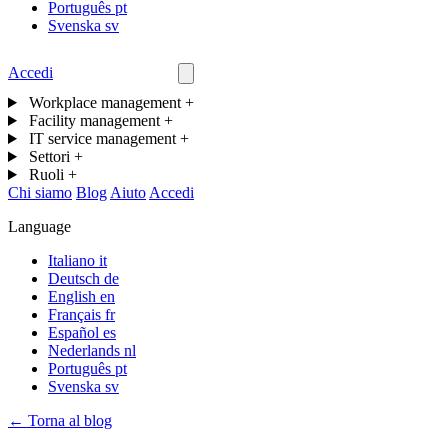
Português
pt
Svenska
sv
Accedi
Contattaci
Workplace management
+
Facility management
+
IT service management
+
Settori
+
Ruoli
+
Chi siamo
Blog
Aiuto
Accedi
Language
Italiano
it
Deutsch
de
English
en
Français
fr
Español
es
Nederlands
nl
Português
pt
Svenska
sv
← Torna al blog